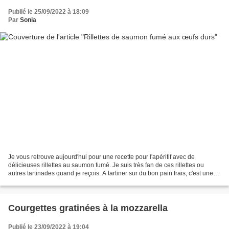
Publié le 25/09/2022 à 18:09
Par
Sonia
Je vous retrouve aujourd'hui pour une recette pour l'apéritif avec de
délicieuses rillettes au saumon fumé. Je suis très fan de ces rillettes ou
autres tartinades quand je reçois. A tartiner sur du bon pain frais, c'est une
tuerie. L'ajout des œufs durs...
Courgettes gratinées à la mozzarella
Publié le 23/09/2022 à 19:04