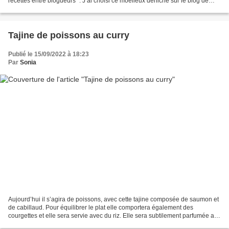
recettes entre blogueurs ". J’ai choisi ce moelleux déniché sur le blog de
Yolande qui est le premier blog...
Tajine de poissons au curry
Publié le 15/09/2022 à 18:23
Par
Sonia
Aujourd’hui il s’agira de poissons, avec cette tajine composée de saumon et
de cabillaud. Pour équilibrer le plat elle comportera également des
courgettes et elle sera servie avec du riz. Elle sera subtilement parfumée au
curry et au cumin, un délice...