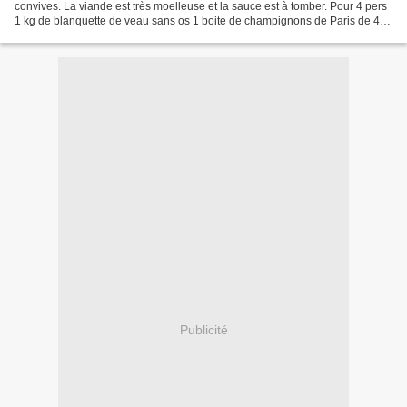
convives. La viande est très moelleuse et la sauce est à tomber. Pour 4 pers
1 kg de blanquette de veau sans os 1 boite de champignons de Paris de 400
gr 25 cl de vin blanc 1 bouillon...
Publicité