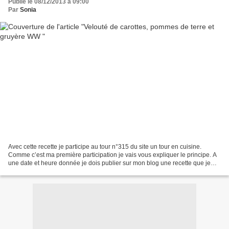
Publié le 08/12/2013 à 09:00
Par
Sonia
Avec cette recette je participe au tour n°315 du site un tour en cuisine.
Comme c’est ma première participation je vais vous expliquer le principe. A
une date et heure donnée je dois publier sur mon blog une recette que je
dois aller piocher dans le blog...