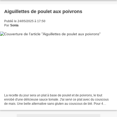
Aiguillettes de poulet aux poivrons
Publié le 24/05/2025 à 17:50
Par
Sonia
La recette du jour sera un plat à base de poulet et de poivrons, le tout
enrobé d'une délicieuse sauce tomate. J'ai servi ce plat avec du couscous
de mais. Une belle alternative sans gluten au couscous de blé. Pour 4
personnes / 292 kcal pour 110 g de...