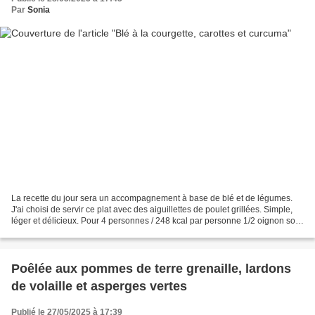
Par
Sonia
La recette du jour sera un accompagnement à base de blé et de légumes.
J'ai choisi de servir ce plat avec des aiguillettes de poulet grillées. Simple,
léger et délicieux. Pour 4 personnes / 248 kcal par personne 1/2 oignon soit
50 g 1 cc d'huile d’olive...
Poêlée aux pommes de terre grenaille, lardons
de volaille et asperges vertes
Publié le 27/05/2025 à 17:39