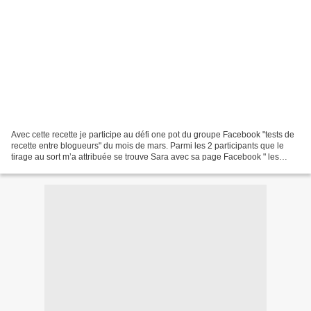
Avec cette recette je participe au défi one pot du groupe Facebook "tests de
recette entre blogueurs" du mois de mars. Parmi les 2 participants que le
tirage au sort m’a attribuée se trouve Sara avec sa page Facebook " les
gourmandises de Sara "et c’est...