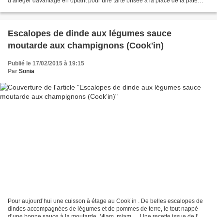
d’alléger davantage en optant pour une tarte brisée à la place de la pâte
feuilletée. A servir avec...
Escalopes de dinde aux légumes sauce
moutarde aux champignons (Cook'in)
Publié le 17/02/2015 à 19:15
Par
Sonia
Pour aujourd’hui une cuisson à étage au Cook’in . De belles escalopes de
dindes accompagnées de légumes et de pommes de terre, le tout nappé
d’une bonne sauce à la moutarde. Miam, miam…. Une recette issue de l’