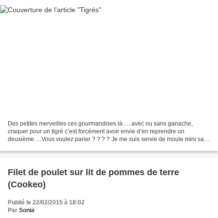
Des petites merveilles ces gourmandises là…..avec ou sans ganache,
craquer pour un tigré c’est forcément avoir envie d’en reprendre un
deuxième….Vous voulez parier ? ? ? ? Je me suis servie de moule mini saint
honoré de chez Demarle parce qu’il possède...
Filet de poulet sur lit de pommes de terre
(Cookeo)
Publié le 22/02/2015 à 18:02
Par
Sonia