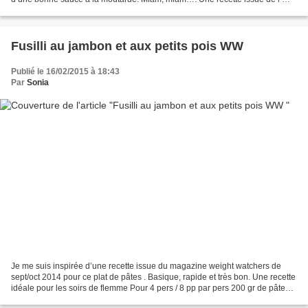
espace recettes thermomix et convertie pour...
Fusilli au jambon et aux petits pois WW
Publié le 16/02/2015 à 18:43
Par
Sonia
Je me suis inspirée d’une recette issue du magazine weight watchers de
sept/oct 2014 pour ce plat de pâtes . Basique, rapide et très bon. Une recette
idéale pour les soirs de flemme Pour 4 pers / 8 pp par pers 200 gr de pâtes
crues 200 gr petits pois...