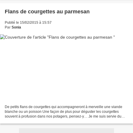
Flans de courgettes au parmesan
Publié le 15/02/2015 à 15:57
Par
Sonia
De petits flans de courgettes qui accompagneront à merveille une viande
blanche ou un poisson Une façon de plus pour déguster les courgettes
souvent à profusion dans nos potagers, pensez-y… Je me suis servie du
moule briochette de chez G. Demarle et j’ai...