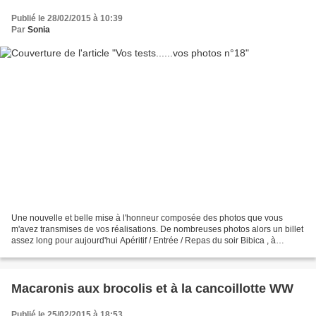
Publié le 28/02/2015 à 10:39
Par
Sonia
Une nouvelle et belle mise à l'honneur composée des photos que vous
m'avez transmises de vos réalisations. De nombreuses photos alors un billet
assez long pour aujourd'hui Apéritif / Entrée / Repas du soir Bibica , à
l'occasion d'une escapade en cuisine...
Macaronis aux brocolis et à la cancoillotte WW
Publié le 25/02/2015 à 18:53