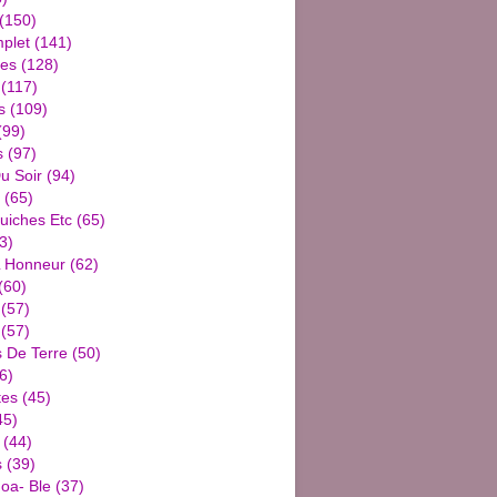
(150)
plet
(141)
ies
(128)
(117)
s
(109)
(99)
s
(97)
u Soir
(94)
(65)
uiches Etc
(65)
3)
L Honneur
(62)
(60)
(57)
(57)
De Terre
(50)
6)
tes
(45)
45)
(44)
s
(39)
oa- Ble
(37)