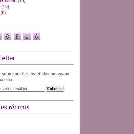
 D'avoine
(10)
s
(10)
(9)
etter
-vous pour être averti des nouveaux
publiés.
les récents