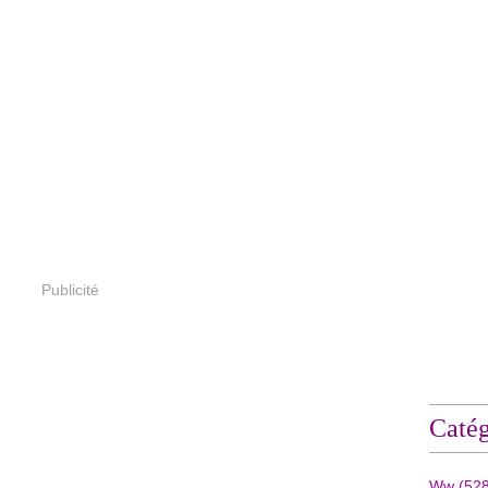
Publicité
Catég
Ww
(528