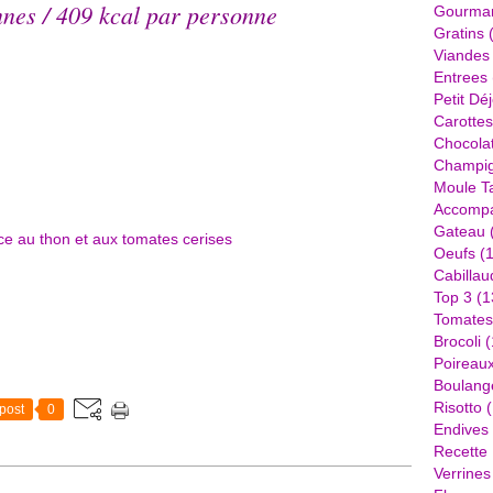
nes / 409 kcal par personne
Gourma
Gratins
(
Viandes
Entrees
Petit Dé
Carottes
Chocola
Champi
Moule Ta
Accomp
Gateau
Oeufs
(1
Cabillau
Top 3
(1
Tomates
Brocoli
(
Poireau
Boulang
Risotto
(
post
0
Endives
Recette
Verrines