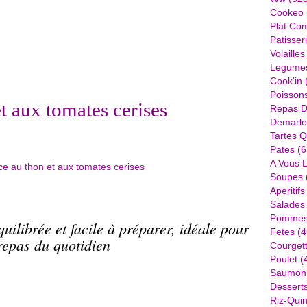
Cookeo
Plat Com
Patisser
Volailles
Legume
Cook'in
Poisson
t aux tomates cerises
Repas D
Demarle
Tartes Q
Pates
(6
A Vous 
Soupes
Aperitifs
Salades
Pommes 
ilibrée et facile à préparer, idéale pour
Fetes
(4
repas du quotidien
Courget
Poulet
(
Saumon
Dessert
Riz-Quin