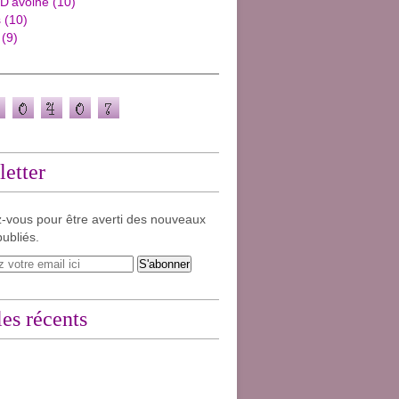
 D'avoine
(10)
s
(10)
(9)
etter
-vous pour être averti des nouveaux
publiés.
les récents