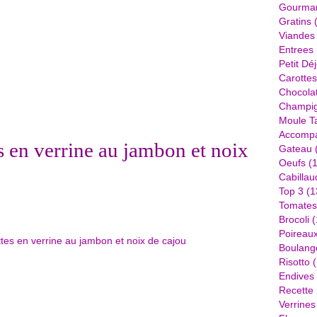
Gourma
Gratins
(
Viandes
Entrees
Petit Dé
Carottes
Chocola
Champi
Moule Ta
Accomp
s en verrine au jambon et noix
Gateau
Oeufs
(1
Cabillau
Top 3
(1
Tomates
Brocoli
(
Poireau
Boulang
Risotto
(
Endives
Recette
Verrines