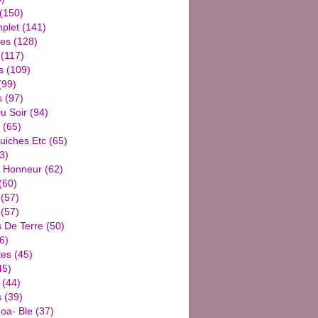
(150)
plet
(141)
ies
(128)
(117)
s
(109)
(99)
s
(97)
u Soir
(94)
(65)
uiches Etc
(65)
3)
L Honneur
(62)
(60)
(57)
(57)
De Terre
(50)
6)
tes
(45)
45)
(44)
s
(39)
oa- Ble
(37)