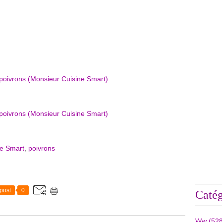
ne Smart
,
poivrons
post
0
Catég
Ww
(528