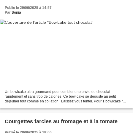
Publié le 29/06/2025 à 14:57
Par
Sonia
Un bowlcake ultra gourmand pour combler une envie de chocolat
rapidement et sans trop de calories. Ce bowlcake se déguste au petit
déjeuner tout comme en collation . Laissez vous tenter. Pour 1 bowlcake /
389 kcal 1 banane soit 150 g 1 œuf 4 g de sucre...
Courgettes farcies au fromage et à la tomate
Publié le 28/06/2025 à 18:00