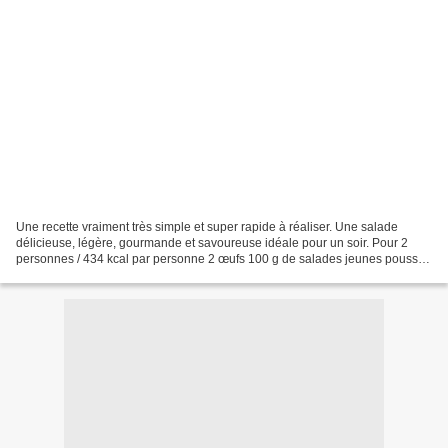
Une recette vraiment très simple et super rapide à réaliser. Une salade
délicieuse, légère, gourmande et savoureuse idéale pour un soir. Pour 2
personnes / 434 kcal par personne 2 œufs 100 g de salades jeunes pousses
70 ml de sauce salade Caesar (Amora)...