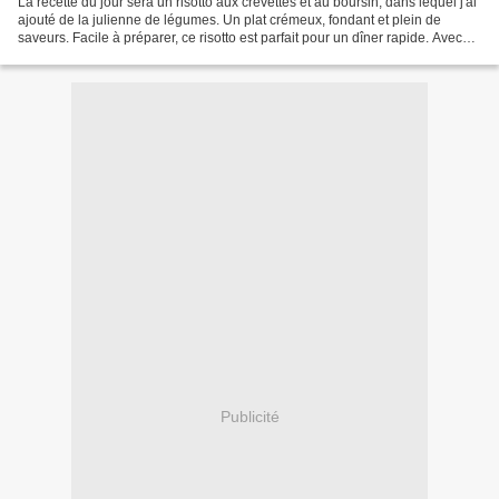
La recette du jour sera un risotto aux crevettes et au boursin, dans lequel j'ai
ajouté de la julienne de légumes. Un plat crémeux, fondant et plein de
saveurs. Facile à préparer, ce risotto est parfait pour un dîner rapide. Avec
des ingrédients simples...
Publicité