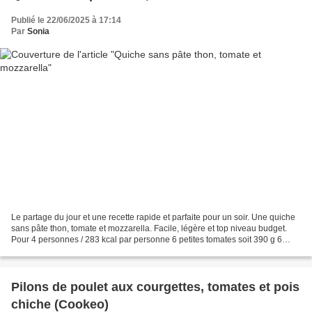
Publié le 22/06/2025 à 17:14
Par
Sonia
Le partage du jour et une recette rapide et parfaite pour un soir. Une quiche
sans pâte thon, tomate et mozzarella. Facile, légère et top niveau budget.
Pour 4 personnes / 283 kcal par personne 6 petites tomates soit 390 g 6
oeufs 100 g de fromage blanc...
Pilons de poulet aux courgettes, tomates et pois
chiche (Cookeo)