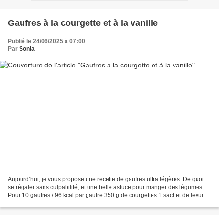
Gaufres à la courgette et à la vanille
Publié le 24/06/2025 à 07:00
Par
Sonia
Aujourd’hui, je vous propose une recette de gaufres ultra légères. De quoi
se régaler sans culpabilité, et une belle astuce pour manger des légumes.
Pour 10 gaufres / 96 kcal par gaufre 350 g de courgettes 1 sachet de levure
chimique 15 g de sucre de...