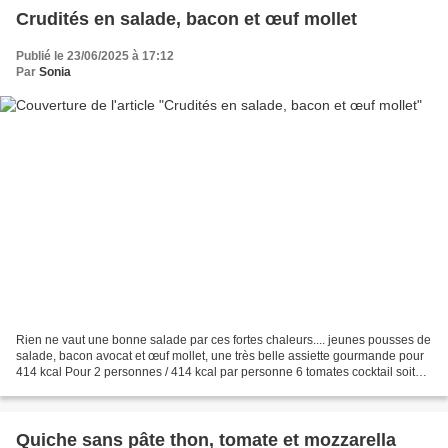
Crudités en salade, bacon et œuf mollet
Publié le 23/06/2025 à 17:12
Par
Sonia
Rien ne vaut une bonne salade par ces fortes chaleurs.... jeunes pousses de
salade, bacon avocat et œuf mollet, une très belle assiette gourmande pour
414 kcal Pour 2 personnes / 414 kcal par personne 6 tomates cocktail soit
230 g 1 avocat soit 150 g...
Quiche sans pâte thon, tomate et mozzarella