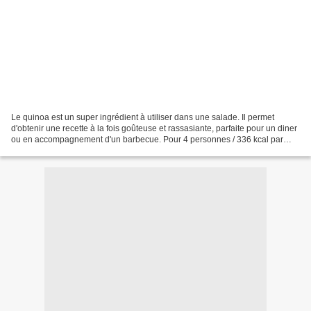
Le quinoa est un super ingrédient à utiliser dans une salade. Il permet
d'obtenir une recette à la fois goûteuse et rassasiante, parfaite pour un diner
ou en accompagnement d'un barbecue. Pour 4 personnes / 336 kcal par
pers 400 g de courgette 1 cs d'huile...