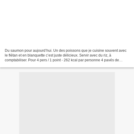
Du saumon pour aujourd’hui. Un des poissons que je cuisine souvent avec
le flétan et en blanquette c’est juste délicieux. Servir avec du riz, à
comptabiliser. Pour 4 pers / 1 point - 262 kcal par personne 4 pavés de
saumon frais soit 500 g 150 ml d’eau...