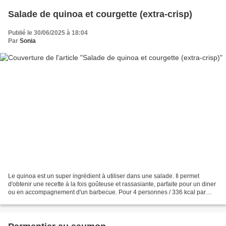
Salade de quinoa et courgette (extra-crisp)
Publié le 30/06/2025 à 18:04
Par
Sonia
Le quinoa est un super ingrédient à utiliser dans une salade. Il permet
d'obtenir une recette à la fois goûteuse et rassasiante, parfaite pour un diner
ou en accompagnement d'un barbecue. Pour 4 personnes / 336 kcal par
pers 400 g de courgette 1 cs d'huile...