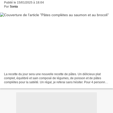
Publié le 15/01/2025 à 18:04
Par
Sonia
La recette du jour sera une nouvelle recette de pâtes. Un délicieux plat
complet, équilibré et sain composé de légumes, de poisson et de pâtes
complètes pour la satiété. Un régal, je referai sans hésiter. Pour 4 personnes
/ 6 points - 559 kcal par personne...