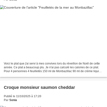
Voici le plat que j'ai servi à mes convives lors du réveillon de Noël de cette
année. Ce plat a beaucoup plu. Je n'ai pas calculé les calories de ce plat.
Pour 4 personnes 4 feuilletés 150 ml de Monbazillac 90 ml de crème liquide
à 12 % de mg 1/2 cc de...
Croque monsieur saumon cheddar
Publié le 11/10/2025 à 17:20
Par
Sonia