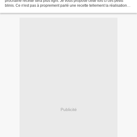
prochaine recette sera plus light. Je vous propose cette fois ci ces petits
blinis. Ce n'est pas à proprement parlé une recette tellement la réalisation
est d'une simplicité enfantine....
Publicité