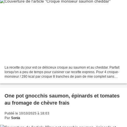
La recette du jour est ce délicieux croque au saumon et au cheddar. Parfait
lorsqu'on a peu de temps pour cuisiner car recette express. Pour 4 croque-
monsieur / 280 kcal par croque 8 tranches de pain de mie complet sans
croute 20 g de boursin cuisine...
One pot gnocchis saumon, épinards et tomates
au fromage de chèvre frais
Publié le 10/10/2025 à 18:03
Par
Sonia