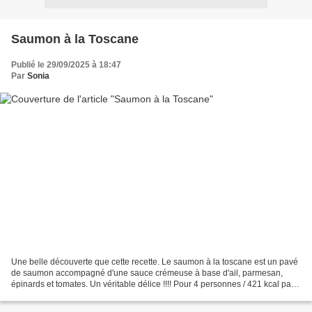
Saumon à la Toscane
Publié le 29/09/2025 à 18:47
Par
Sonia
Une belle découverte que cette recette. Le saumon à la toscane est un pavé
de saumon accompagné d'une sauce crémeuse à base d'ail, parmesan,
épinards et tomates. Un véritable délice !!!! Pour 4 personnes / 421 kcal par
personne 4 pavés de saumon de 125...