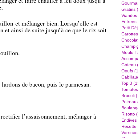
élanger et faire chauffer à feu doux jusqu’à
Gourma
z.
Gratins
(
Viandes
illon et mélanger bien. Lorsqu’elle est
Entrees
Petit Dé
 et ainsi de suite jusqu’à ce que le riz soit
Carottes
Chocola
Champi
bouillon.
Moule Ta
Accomp
Gateau
Oeufs
(1
Cabillau
es lardons de bacon, puis le parmesan.
Top 3
(1
Tomates
Brocoli
(
Poireau
Boulang
Risotto
(
 rectifier l’assaisonnement, mélanger à
Endives
Recette
Verrines