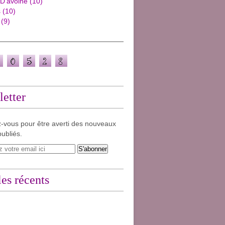
 D'avoine
(10)
s
(10)
(9)
etter
-vous pour être averti des nouveaux
publiés.
les récents