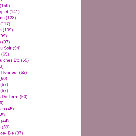
(150)
plet
(141)
ies
(128)
(117)
s
(109)
(99)
s
(97)
u Soir
(94)
(65)
uiches Etc
(65)
3)
L Honneur
(62)
(60)
(57)
(57)
De Terre
(50)
6)
tes
(45)
45)
(44)
s
(39)
oa- Ble
(37)