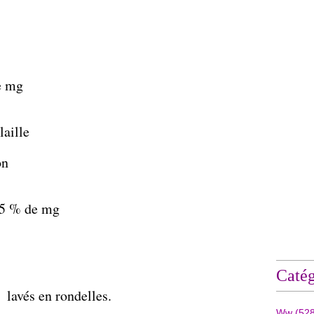
e mg
laille
on
15 % de mg
Catég
 lavés en rondelles.
Ww
(528