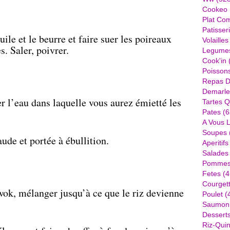
Cookeo
Plat Com
Patisser
ile et le beurre et faire suer les poireaux
Volailles
. Saler, poivrer.
Legume
Cook'in
Poisson
Repas D
Demarle
r l’eau dans laquelle vous aurez émietté les
Tartes Q
Pates
(6
A Vous 
Soupes
ude et portée à ébullition.
Aperitifs
Salades
Pommes 
Fetes
(4
Courget
 wok, mélanger jusqu’à ce que le riz devienne
Poulet
(
Saumon
Dessert
Riz-Quin