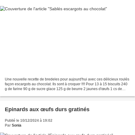
Une nouvelle recette de bredeles pour aujourd'hui avec ces délicieux roulés
façon escargots au chocolat. Ils sont à croquer !!!! Pour 13 à 15 biscuits 240
g de farine 90 g de sucre glace 125 g de beurre 2 jaunes d'œufs 1 cs de
cacao en poudre Mélanger...
Epinards aux œufs durs gratinés
Publié le 10/12/2024 à 19:02
Par
Sonia