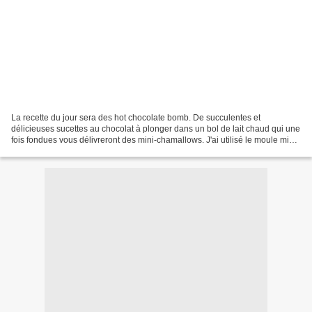
La recette du jour sera des hot chocolate bomb. De succulentes et
délicieuses sucettes au chocolat à plonger dans un bol de lait chaud qui une
fois fondues vous délivreront des mini-chamallows. J'ai utilisé le moule mini-
cannelés et j'ai réalisé 15 sucettes...