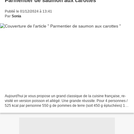
Parmentier de saumon aux carottes
Publié le 01/12/2024 à 13:41
Par
Sonia
Aujourd'hui je vous propose un grand classique de la cuisine française, re-
visité en version poisson et allégé. Une grande réussite. Pour 4 personnes /
525 kcal par personne 550 g de pommes de terre (soit 450 g épluchées) 1
kg de carottes (soit 850 g...