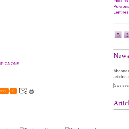
Flocons
Poivron
Lentilles
Newsl
MPIGNONS
Abonnez
articles 
post
0
Artic