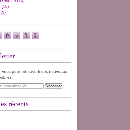
 D'avoine
(10)
s
(10)
(9)
etter
-vous pour être averti des nouveaux
publiés.
les récents