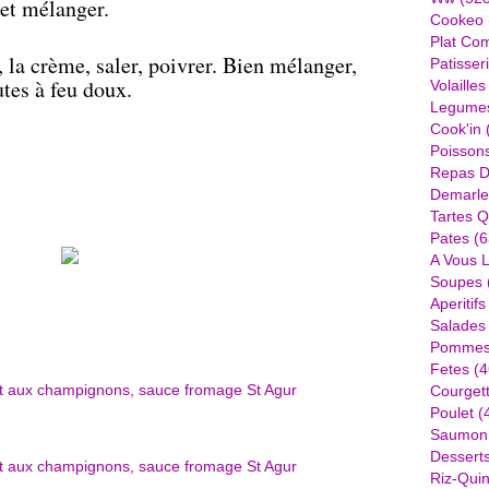
 et mélanger.
Cookeo
Plat Com
 la crème, saler, poivrer. Bien mélanger,
Patisser
utes à feu doux.
Volailles
Legume
Cook'in
Poisson
Repas D
Demarle
Tartes Q
Pates
(6
A Vous 
Soupes
Aperitifs
Salades
Pommes 
Fetes
(4
Courget
Poulet
(
Saumon
Dessert
Riz-Quin