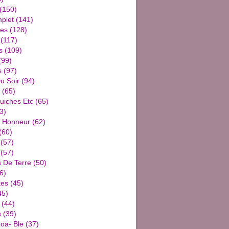
(150)
plet
(141)
ies
(128)
(117)
s
(109)
(99)
s
(97)
u Soir
(94)
(65)
uiches Etc
(65)
3)
L Honneur
(62)
(60)
(57)
(57)
De Terre
(50)
6)
tes
(45)
45)
(44)
s
(39)
oa- Ble
(37)