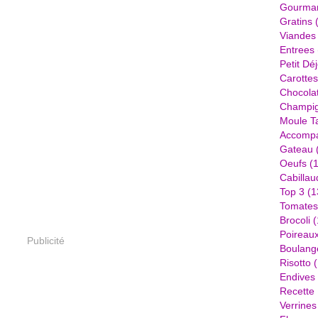
Gourma
Gratins
(
Viandes
Entrees
Petit Dé
Carottes
Chocola
Champi
Moule Ta
Accomp
Gateau
Oeufs
(1
Cabillau
Top 3
(1
Tomates
Brocoli
(
Poireau
Publicité
Boulang
Risotto
(
Endives
Recette
Verrines