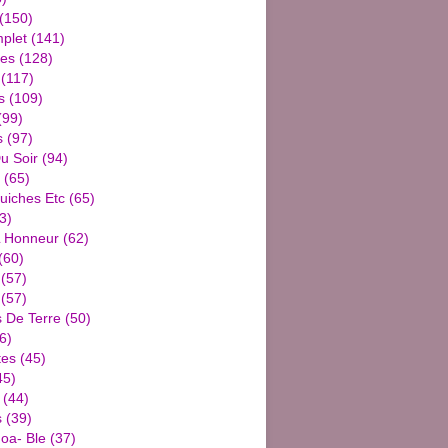
(150)
plet
(141)
ies
(128)
(117)
s
(109)
(99)
s
(97)
u Soir
(94)
(65)
uiches Etc
(65)
3)
L Honneur
(62)
(60)
(57)
(57)
De Terre
(50)
6)
tes
(45)
45)
(44)
s
(39)
oa- Ble
(37)