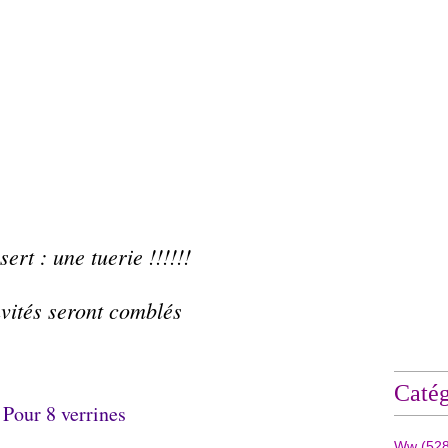
ert : une tuerie !!!!!!
nvités seront comblés
Catég
Pour 8 verrines
Ww
(528