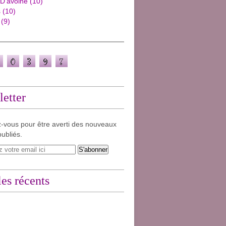
 D'avoine
(10)
s
(10)
(9)
etter
-vous pour être averti des nouveaux
publiés.
les récents