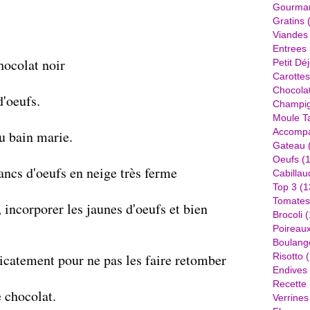
Gourma
Gratins
(
Viandes
Entrees
hocolat noir
Petit Dé
Carottes
Chocola
d'oeufs.
Champi
Moule Ta
Accomp
au bain marie.
Gateau
Oeufs
(1
ancs d'oeufs en neige très ferme
Cabillau
Top 3
(1
Tomates
, incorporer les jaunes d'oeufs et bien
Brocoli
(
Poireau
Boulang
licatement pour ne pas les faire retomber
Risotto
(
Endives
Recette
e chocolat.
Verrines