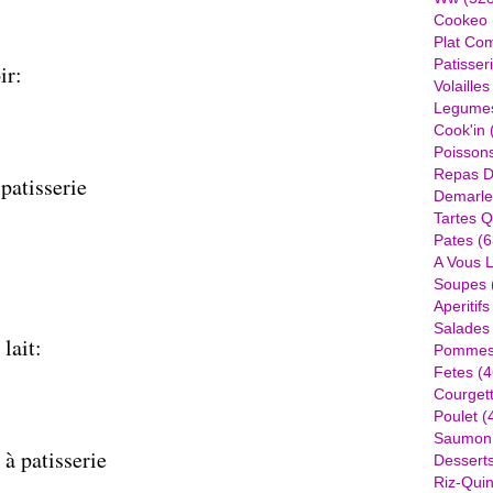
Cookeo
Plat Com
Patisser
ir:
Volailles
Legume
Cook'in
Poisson
Repas D
patisserie
Demarle
Tartes Q
Pates
(6
A Vous 
Soupes
Aperitifs
Salades
lait:
Pommes 
Fetes
(4
Courget
Poulet
(
Saumon
 à patisserie
Dessert
Riz-Quin