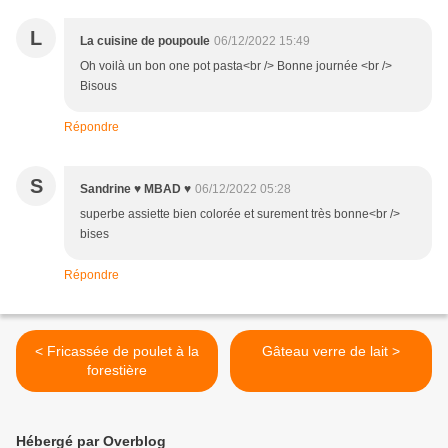
L
La cuisine de poupoule
06/12/2022 15:49
Oh voilà un bon one pot pasta<br /> Bonne journée <br />
Bisous
Répondre
S
Sandrine ♥ MBAD ♥
06/12/2022 05:28
superbe assiette bien colorée et surement très bonne<br />
bises
Répondre
< Fricassée de poulet à la
Gâteau verre de lait >
forestière
Hébergé par Overblog