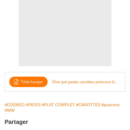
Télécharger
One pot pasta carottes poivrons bacon
#COOKEO
#PATES
#PLAT COMPLET
#CAROTTES
#poivrons
#WW
Partager