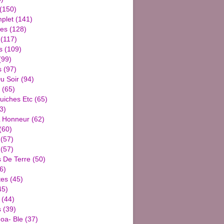
(150)
plet
(141)
ies
(128)
(117)
s
(109)
(99)
s
(97)
u Soir
(94)
(65)
uiches Etc
(65)
3)
L Honneur
(62)
(60)
(57)
(57)
De Terre
(50)
6)
tes
(45)
45)
(44)
s
(39)
oa- Ble
(37)