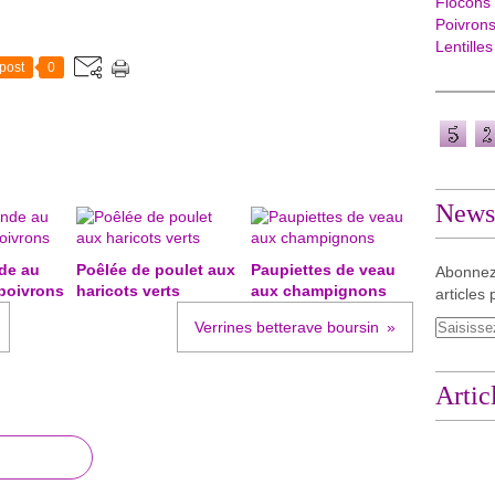
Flocons
Poivron
Lentilles
post
0
Newsl
de au
Poêlée de poulet aux
Paupiettes de veau
Abonnez
 poivrons
haricots verts
aux champignons
articles 
Verrines betterave boursin
Artic