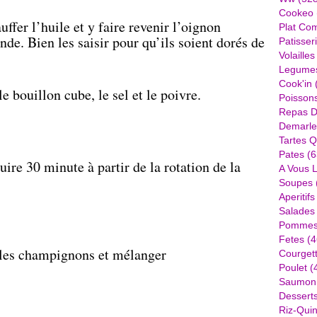
Cookeo
ffer l’huile et y faire revenir l’oignon
Plat Com
de. Bien les saisir pour qu’ils soient dorés de
Patisser
Volailles
Legume
Cook'in
e bouillon cube, le sel et le poivre.
Poisson
Repas D
Demarle
Tartes Q
Pates
(6
uire 30 minute à partir de la rotation de la
A Vous 
Soupes
Aperitifs
Salades
Pommes 
Fetes
(4
r les champignons et mélanger
Courget
Poulet
(
Saumon
Dessert
Riz-Quin