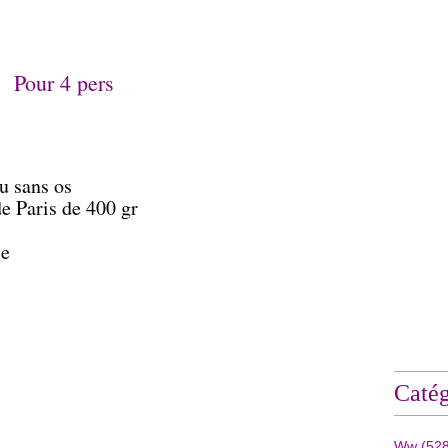
Pour 4 pers
u sans os
e Paris de 400 gr
le
Catég
Ww
(528