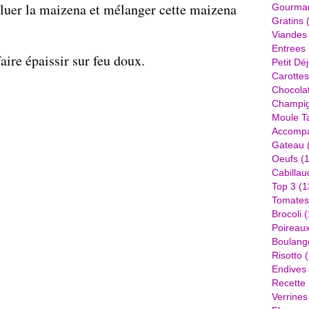
iluer la maizena et mélanger cette maizena
Gourma
Gratins
(
Viandes
Entrees
faire épaissir sur feu doux.
Petit Dé
Carottes
Chocola
Champi
Moule Ta
Accomp
Gateau
Oeufs
(1
Cabillau
Top 3
(1
Tomates
Brocoli
(
Poireau
Boulang
Risotto
(
Endives
Recette
Verrines