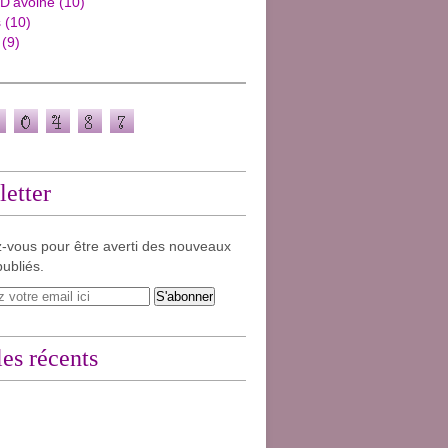
 D'avoine
(10)
s
(10)
(9)
etter
-vous pour être averti des nouveaux
publiés.
les récents