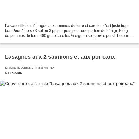
La cancoillotte mélangée aux pommes de terre et carottes c’est juste trop
bon Pour 4 pers / 3 spl ou 3 pp par pers pour une portion de 215 gr 400 gr
de pommes de terre 400 gr de carottes ½ oignon sel, poivre persil 1 cœur de
bouillon de légumes 60 gr...
Lasagnes aux 2 saumons et aux poireaux
Publié le 24/04/2018 à 18:02
Par
Sonia