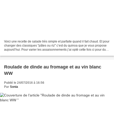
Voici une recette de salade très simple et parfaite quand il fait chaud. Et pour
changer des classiques "pâtes ou riz" c’est du quinoa que je vous propose
aujourd’hui. Pour varier les assaisonnements j’ai opté cette fois ci pour du
vinaigre de cidre pour...
Roulade de dinde au fromage et au vin blanc
WW
Publié le 24/07/2016 à 16:56
Par
Sonia