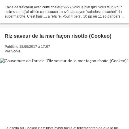
Envie de fraîcheur avec cette chaleur ???? Voici le plat qu’il vous faut. Pour
cette salade j’ai utilisé cette sauce trouvée au rayon "salades en sachet" du
supermarché. C’est frais…. à refaire. Pour 4 pers / 10 pp ou 11 sp par pers
200 gr de pâtes crues...
Riz saveur de la mer façon risotto (Cookeo)
Publié le 15/05/2017 à 17:07
Par
Sonia
Le risotto au Cookeo c’est juste hyper facile et tellement rapide que je ne