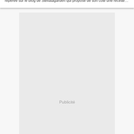
repérée sur le blog de Stellatagarden qui propose de son côté une recette
au Cook'in. Très rapide et savoureuse...
Publicité