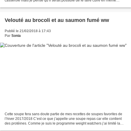
casserole mais je pense qu’il serait possible de le faire cuire en même
temps. Cela sera mon...
Velouté au brocoli et au saumon fumé ww
Publié le 21/02/2018 à 17:43
Par
Sonia
Cette soupe fera sans doute partie de mes recettes de soupes favorites de
l’hiver 2017/2018 C’est ce que j’appelle une soupe repas car elle contient
des protéines. Comme je suis le programme weight watchers j’ai limité la
quantité de saumon fumé mais...