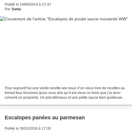
Publié le 10/06/2014 à 17:47
Par
Sonia
Pour aujourd’hui une vieille recette ww issue d’un vieux livre de recettes au
format feux tricolores (pour vous dire qu’il est vieux ce livre) que j’ai donc
converti en propoints. Un plat délicieux et une petite sauce bien goûteuse.
Pour 4 pers / 4 pp...
Escalopes panées au parmesan
Publié le 30/11/2016 à 17:35