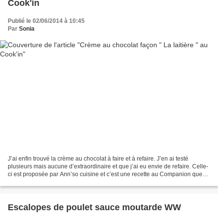
Cook'in
Publié le 02/06/2014 à 10:45
Par
Sonia
J’ai enfin trouvé la crème au chocolat à faire et à refaire. J’en ai testé
plusieurs mais aucune d’extraordinaire et que j’ai eu envie de refaire. Celle-
ci est proposée par Ann’so cuisine et c’est une recette au Companion que
j’ai donc adaptée au Cook’in...
Escalopes de poulet sauce moutarde WW