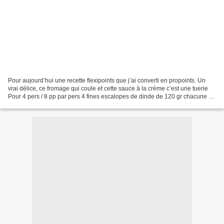
Pour aujourd’hui une recette flexipoints que j’ai converti en propoints. Un
vrai délice, ce fromage qui coule et cette sauce à la crème c’est une tuerie
Pour 4 pers / 8 pp par pers 4 fines escalopes de dinde de 120 gr chacune 8
tranches de bacon 4 tranches...