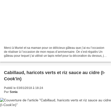
Merci à Muriel et sa maman pour ce délicieux gâteau que j’ai eu l’occasion
de réaliser à l’occasion de mon repas d’anniversaire. On s’est régalés Un
gâteau pour lequel j’ai utilisé un tapis relief pour la décoration du dessus, je
l’ai donc monté à l’envers....
Cabillaud, haricots verts et riz sauce au cidre (I-
Cook'in)
Publié le 03/01/2018 à 18:24
Par
Sonia