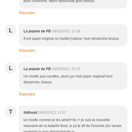
pour cuisinons. Merci beaucoup gros bisous
Répondre
L
La popote de PB
09/05/2021 15:36
Il est super original ce risotto! j'adore ! bon dimanche bisous
Répondre
L
La popote de PB
09/05/2021 15:35
Un risotto aux carottes, alors ça c'est super original! bon
dimanche, bisous
Répondre
T
thithoad
09/05/2021 12:07
un risotto comme je les aime!!<br /> je suis la nouvelle
marraine de la bataille food, si ça te dit de t'inscrire j'en serais
ravie!<br /> bon dimanche<br />