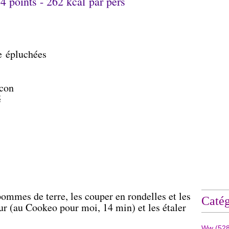
 4 points - 262 kcal
par pers
e
épluchées
acon
é
mmes de terre, les couper en rondelles et les
Catég
eur (au Cookeo pour moi, 14 min) et les étaler
Ww
(528