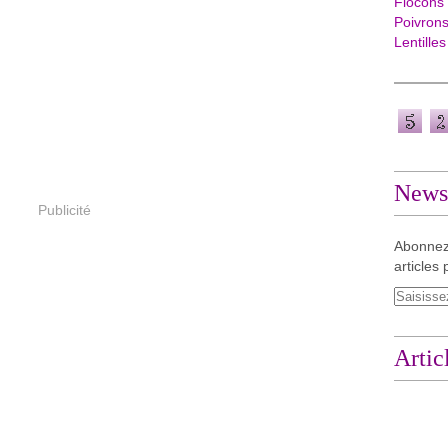
Flocons
Poivron
Lentilles
Newsl
Publicité
Abonnez
articles 
Artic