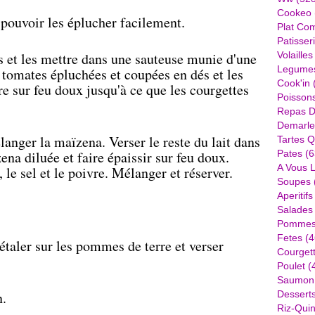
Cookeo
 pouvoir les éplucher facilement.
Plat Com
Patisser
s et les mettre dans une sauteuse munie d'une
Volailles
Legume
s tomates épluchées et coupées en dés et les
Cook'in
re sur feu doux jusqu'à ce que les courgettes
Poisson
Repas D
Demarle
langer la maïzena. Verser le reste du lait dans
Tartes Q
ena diluée et faire épaissir sur feu doux.
Pates
(6
A Vous 
 le sel et le poivre. Mélanger et réserver.
Soupes
Aperitifs
Salades
Pommes 
Fetes
(4
 étaler sur les pommes de terre et verser
Courget
Poulet
(
Saumon
n.
Dessert
Riz-Quin