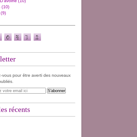
 D'avoine
(10)
s
(10)
(9)
etter
-vous pour être averti des nouveaux
publiés.
les récents