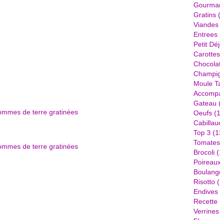
Gourma
Gratins
(
Viandes
Entrees
Petit Dé
Carottes
Chocola
Champi
Moule Ta
Accomp
Gateau
Oeufs
(1
Cabillau
Top 3
(1
Tomates
Brocoli
(
Poireau
Boulang
Risotto
(
Endives
Recette
Verrines