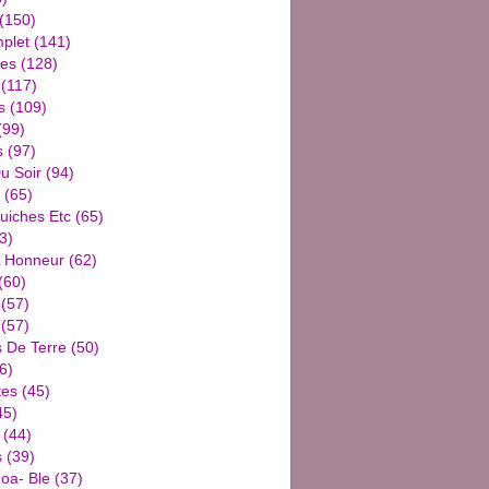
(150)
plet
(141)
ies
(128)
(117)
s
(109)
(99)
s
(97)
u Soir
(94)
(65)
uiches Etc
(65)
3)
L Honneur
(62)
(60)
(57)
(57)
De Terre
(50)
6)
tes
(45)
45)
(44)
s
(39)
oa- Ble
(37)