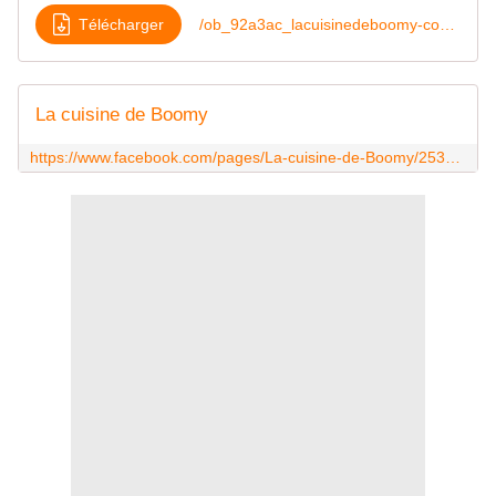
Télécharger
/ob_92a3ac_lacuisinedeboomy-com-farfalle-au-chou
La cuisine de Boomy
https://www.facebook.com/pages/La-cuisine-de-Boomy/253957604781331