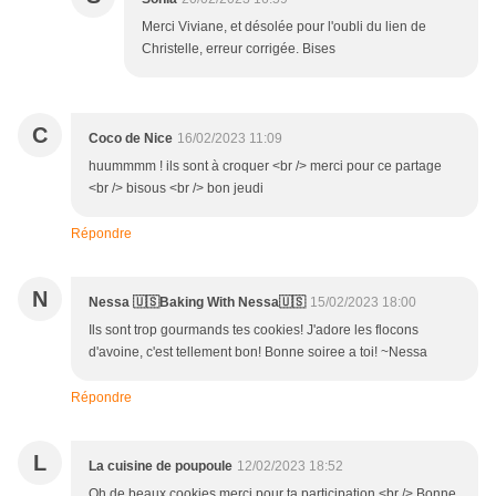
Merci Viviane, et désolée pour l'oubli du lien de
Christelle, erreur corrigée. Bises
C
Coco de Nice
16/02/2023 11:09
huummmm ! ils sont à croquer <br /> merci pour ce partage
<br /> bisous <br /> bon jeudi
Répondre
N
Nessa 🇺🇸Baking With Nessa🇺🇸
15/02/2023 18:00
Ils sont trop gourmands tes cookies! J'adore les flocons
d'avoine, c'est tellement bon! Bonne soiree a toi! ~Nessa
Répondre
L
La cuisine de poupoule
12/02/2023 18:52
Oh de beaux cookies merci pour ta participation <br /> Bonne