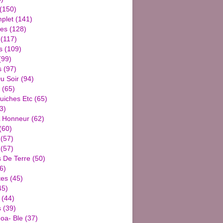
(150)
plet
(141)
ies
(128)
(117)
s
(109)
(99)
s
(97)
u Soir
(94)
(65)
uiches Etc
(65)
3)
L Honneur
(62)
(60)
(57)
(57)
De Terre
(50)
6)
tes
(45)
45)
(44)
s
(39)
oa- Ble
(37)