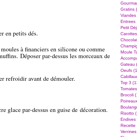
Gourma
Gratins
(
Viandes
Entrees
Petit Dé
r en petits dés.
Carottes
Chocola
Champi
s moules à financiers en silicone ou comme
Moule Ta
muffins. Déposer par-dessus les morceaux de
Accomp
Gateau
Oeufs
(1
Cabillau
er refroidir avant de démouler.
Top 3
(1
Tomates
Brocoli
(
Poireau
Boulang
cre glace par-dessus en guise de décoration.
Risotto
(
Endives
Recette
Verrines