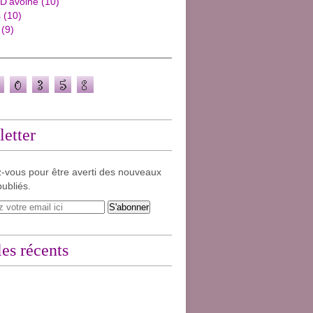
 D'avoine
(10)
s
(10)
(9)
etter
-vous pour être averti des nouveaux
publiés.
les récents