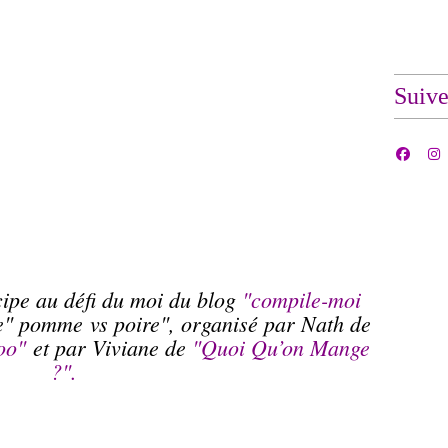
Suiv
icipe au défi du moi du blog
"
compile-moi
e" pomme vs poire", organisé par Nath de
noo"
et par Viviane de
"Quoi Qu’on Mange
?"
.