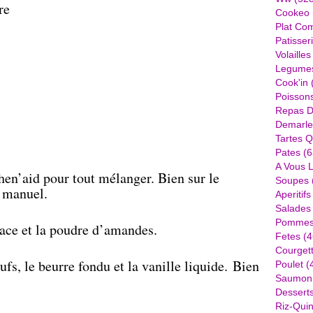
re
Cookeo
Plat Com
Patisser
Volailles
Legume
Cook'in
Poisson
Repas D
Demarle
Tartes Q
Pates
(6
A Vous 
hen’aid pour tout mélanger. Bien sur le
Soupes
t manuel.
Aperitifs
Salades
Pommes 
lace et la poudre d’amandes.
Fetes
(4
Courget
fs, le beurre fondu et la vanille liquide. Bien
Poulet
(
Saumon
Dessert
Riz-Quin