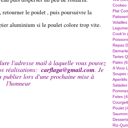
Cookeo
retourner le poulet , puis poursuivre la
Plat Com
Patisser
Volailles
pier aluminium si le poulet colore trop vite.
Legume
Cook'in
Poisson
Repas D
Demarle
Tartes Q
lure l'adresse mail à laquelle vous pouvez
Pates
(6
os réalisations:
carflaga@gmail.com
. Je
A Vous 
Soupes
es publier lors d'une prochaine mise à
Aperitifs
l'honneur
Salades
Pommes 
Fetes
(4
Courget
Poulet
(
Saumon
Dessert
Riz-Quin