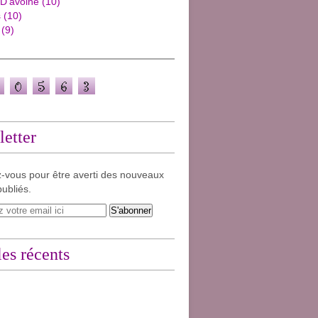
 D'avoine
(10)
s
(10)
(9)
etter
-vous pour être averti des nouveaux
publiés.
les récents