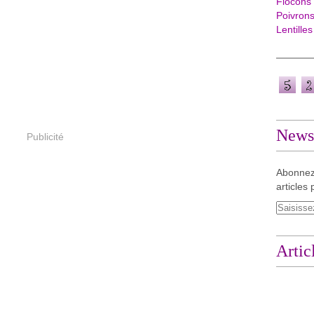
Flocons
Poivron
Lentilles
Newsl
Publicité
Abonnez
articles 
Artic