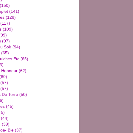
(150)
plet
(141)
ies
(128)
(117)
s
(109)
(99)
s
(97)
u Soir
(94)
(65)
uiches Etc
(65)
3)
L Honneur
(62)
(60)
(57)
(57)
De Terre
(50)
6)
tes
(45)
45)
(44)
s
(39)
oa- Ble
(37)