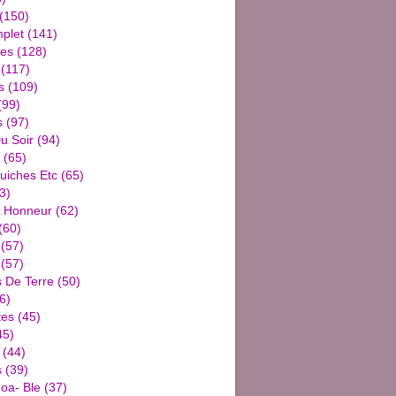
(150)
plet
(141)
ies
(128)
(117)
s
(109)
(99)
s
(97)
u Soir
(94)
(65)
uiches Etc
(65)
3)
L Honneur
(62)
(60)
(57)
(57)
De Terre
(50)
6)
tes
(45)
45)
(44)
s
(39)
oa- Ble
(37)