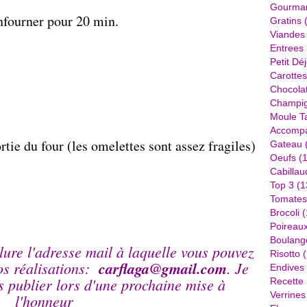
Gourma
nfourner pour 20 min.
Gratins
(
Viandes
Entrees
Petit Dé
Carottes
Chocola
Champi
Moule Ta
Accomp
tie du four (les omelettes sont assez fragiles)
Gateau
Oeufs
(1
Cabillau
Top 3
(1
Tomates
Brocoli
(
Poireau
Boulang
lure l'adresse mail à laquelle vous pouvez
Risotto
(
os réalisations:
carflaga@gmail.com
. Je
Endives
es publier lors d'une prochaine mise à
Recette
Verrines
l'honneur