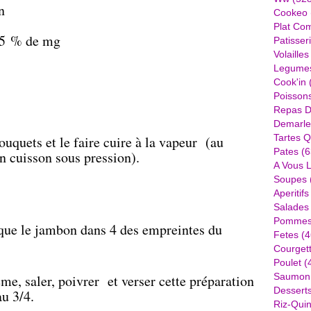
n
Cookeo
Plat Com
 15 % de mg
Patisser
Volailles
Legume
Cook'in
Poisson
Repas D
Demarle
Tartes Q
bouquets et le faire cuire à la vapeur (au
Pates
(6
 cuisson sous pression).
A Vous 
Soupes
Aperitifs
Salades
Pommes 
i que le jambon dans 4 des empreintes du
Fetes
(4
Courget
Poulet
(
Saumon
e, saler, poivrer et verser cette préparation
Dessert
u 3/4.
Riz-Quin