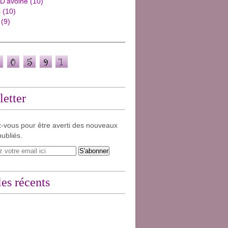
 D'avoine
(10)
s
(10)
(9)
etter
-vous pour être averti des nouveaux
publiés.
les récents