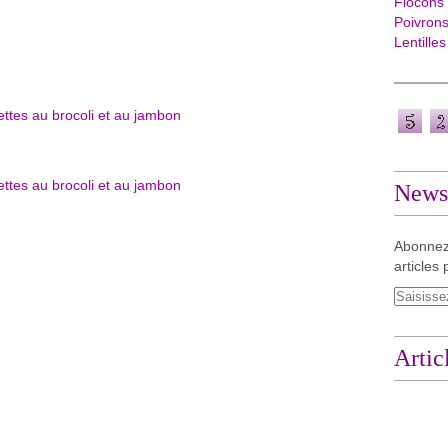
Flocons
Poivron
Lentilles
Newsl
Abonnez
articles 
Artic