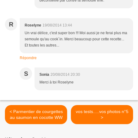
déconseille par contre la semoule fine.
R
Roselyne
19/08/2014 13:44
Un vrai délice, c'est super bon !!! Moi aussi je ne ferai plus ma
semoule qu'au cook´in. Merci beaucoup pour cette recette...
Et toutes les autres...
Répondre
S
Sonia
20/08/2014 20:30
Merci à toi Roselyne
< Parmentier de courgettes
vos tests.....vos photos n°5
au saumon en cocotte WW
>