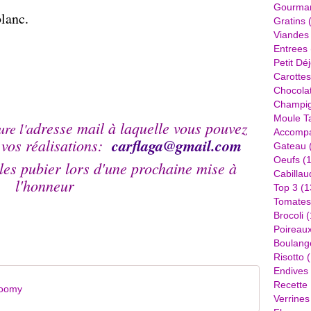
Gourma
lanc.
Gratins
(
Viandes
Entrees
Petit Dé
Carottes
Chocola
Champi
Moule Ta
dresse mail à laquelle vous pouvez
re l'a
Accomp
 vos réalisations:
carflaga@
gmail.com
Gateau
Oeufs
(1
 les pubier lors d'une prochaine mise à
Cabillau
l'honneur
Top 3
(1
Tomates
Brocoli
(
Poireau
Boulang
Risotto
(
Endives
Recette
boomy
Verrines