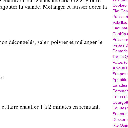
e chauffer l’huile dans une cocotte et y faire
rajouter la viande. Mélanger et laisser dorer la
Cookeo
Plat Com
Patisser
Volailles
Legume
Cook'in
Poisson
non décongelés, saler, poivrer et mélanger le
Repas D
Demarle
Tartes Q
Pates
(6
A Vous 
Soupes
rt.
Aperitifs
Salades
Pommes 
Fetes
(4
Courget
, et faire chauffer 1 à 2 minutes en remuant.
Poulet
(
Saumon
Dessert
Riz-Quin