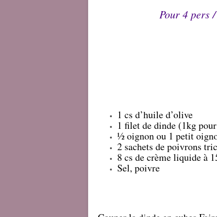
Pour 4 pers 
6 pp pou
1 cs d’huile d’olive
1 filet de dinde (1kg pou
½ oignon ou 1 petit oign
2 sachets de poivrons tri
8 cs de crème liquide à 
Sel, poivre