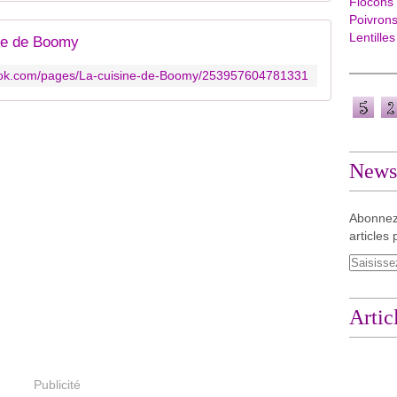
Flocons
Poivron
Lentilles
ne de Boomy
ook.com/pages/La-cuisine-de-Boomy/253957604781331
Newsl
Abonnez
articles 
Artic
Publicité