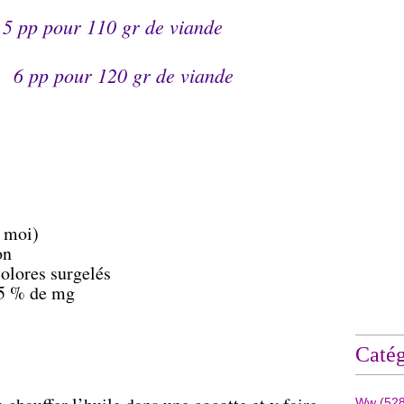
/
5 pp
pour 110 gr de viande
r 120 gr de viande
r moi)
on
colores surgelés
15 % de mg
Catég
Ww
(528