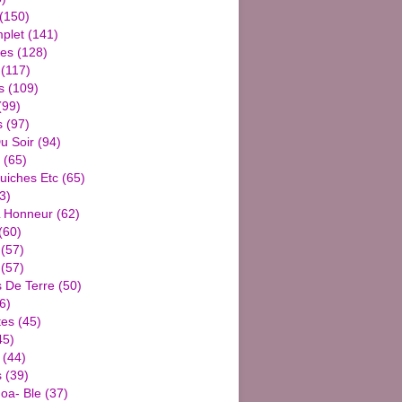
(150)
plet
(141)
ies
(128)
(117)
s
(109)
(99)
s
(97)
u Soir
(94)
(65)
uiches Etc
(65)
3)
L Honneur
(62)
(60)
(57)
(57)
De Terre
(50)
6)
tes
(45)
45)
(44)
s
(39)
oa- Ble
(37)