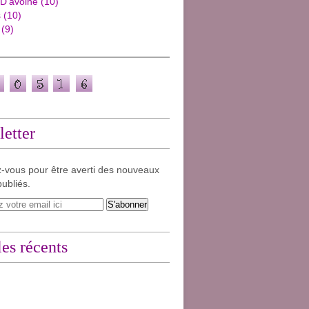
 D'avoine
(10)
s
(10)
(9)
etter
-vous pour être averti des nouveaux
publiés.
les récents