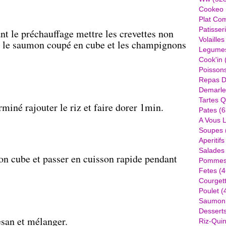
Cookeo
Plat Com
Patisser
t le préchauffage mettre les crevettes non
Volailles
, le saumon coupé en cube et les champignons
Legume
Cook'in
Poisson
Repas D
Demarle
Tartes Q
miné rajouter le riz et faire dorer 1min.
Pates
(6
A Vous 
Soupes
Aperitifs
Salades
llon cube et passer en cuisson rapide pendant
Pommes 
Fetes
(4
Courget
Poulet
(
Saumon
Dessert
esan et mélanger.
Riz-Quin