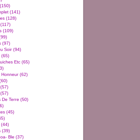
(150)
plet
(141)
ies
(128)
(117)
s
(109)
(99)
s
(97)
u Soir
(94)
(65)
uiches Etc
(65)
3)
L Honneur
(62)
(60)
(57)
(57)
De Terre
(50)
6)
tes
(45)
45)
(44)
s
(39)
oa- Ble
(37)