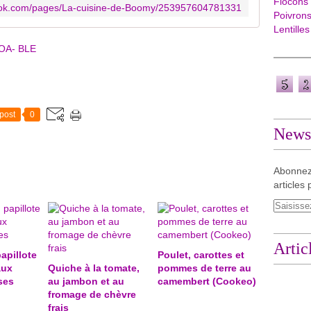
Flocons
ook.com/pages/La-cuisine-de-Boomy/253957604781331
Poivron
Lentilles
OA- BLE
post
0
Newsl
Abonnez
articles 
Artic
apillote
Poulet, carottes et
aux
Quiche à la tomate,
pommes de terre au
ses
au jambon et au
camembert (Cookeo)
fromage de chèvre
frais