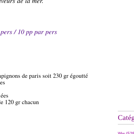
aveurs de la mer.
 pers /
10 pp
par pers
pignons de paris soit 230 gr égoutté
es
lées
de 120 gr chacun
Catég
Ww
(528