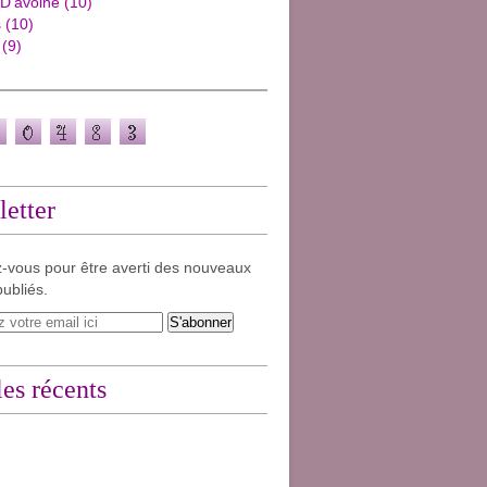
 D'avoine
(10)
s
(10)
(9)
etter
-vous pour être averti des nouveaux
publiés.
les récents