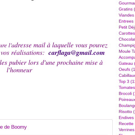
Gourma
Gratins
(
Viandes
Entrees
Petit Dé
Carottes
Chocola
dresse mail à laquelle vous pouvez
re l'a
Champi
 vos réalisations:
carflaga@
gmail.com
Moule Ta
Accomp
 les pubier lors d'une prochaine mise à
Gateau
l'honneur
Oeufs
(1
Cabillau
Top 3
(1
Tomates
Brocoli
(
Poireau
Boulang
Risotto
(
Endives
Recette
ne de Boomy
Verrines