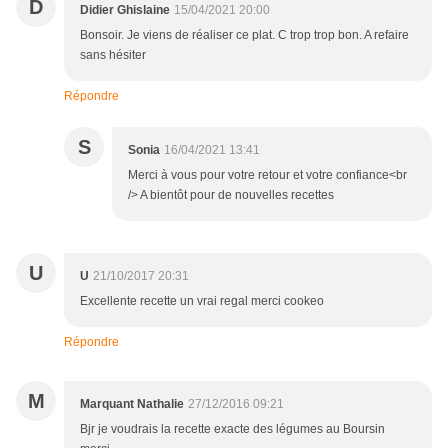
D
Didier Ghislaine
15/04/2021 20:00
Bonsoir. Je viens de réaliser ce plat. C trop trop bon. A refaire
sans hésiter
Répondre
S
Sonia
16/04/2021 13:41
Merci à vous pour votre retour et votre confiance<br
/> A bientôt pour de nouvelles recettes
U
U
21/10/2017 20:31
Excellente recette un vrai regal merci cookeo
Répondre
M
Marquant Nathalie
27/12/2016 09:21
Bjr je voudrais la recette exacte des légumes au Boursin