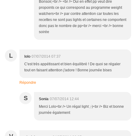
Bonsoir,<br /> <br /> Oui en effet pp veut dire
propoints ce qui correspond au programme weight
watchers<br /> par contre attention car toutes les
recettes ne sont pas lights et certaines ne comportent
donc pas le nombre de pp<br /> merci <br /> bonne
soirée
L
lolo
07/07/2014 07:37
C'est très appétissant et bien équilibré ! De quoi se régaler
tout en faisant attention j'adore ! Bonne journée bises
Répondre
S
Sonia
07/07/2014 12:44
Merci Lolo<br /> Un régal light ;-)<br /> Biz et bonne
journée également