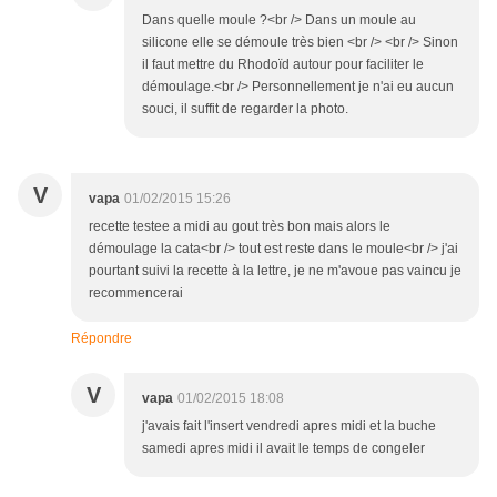
Dans quelle moule ?<br /> Dans un moule au
silicone elle se démoule très bien <br /> <br /> Sinon
il faut mettre du Rhodoïd autour pour faciliter le
démoulage.<br /> Personnellement je n'ai eu aucun
souci, il suffit de regarder la photo.
V
vapa
01/02/2015 15:26
recette testee a midi au gout très bon mais alors le
démoulage la cata<br /> tout est reste dans le moule<br /> j'ai
pourtant suivi la recette à la lettre, je ne m'avoue pas vaincu je
recommencerai
Répondre
V
vapa
01/02/2015 18:08
j'avais fait l'insert vendredi apres midi et la buche
samedi apres midi il avait le temps de congeler