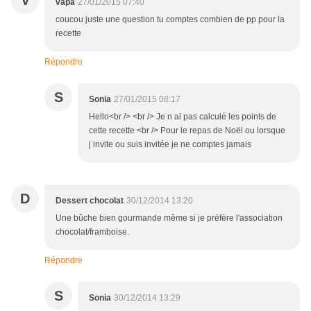
V
vapa
27/01/2015 07:40
coucou juste une question tu comptes combien de pp pour la
recette
Répondre
S
Sonia
27/01/2015 08:17
Hello<br /> <br /> Je n ai pas calculé les points de
cette recette <br /> Pour le repas de Noël ou lorsque
j invite ou suis invitée je ne comptes jamais
D
Dessert chocolat
30/12/2014 13:20
Une bûche bien gourmande même si je préfère l'association
chocolat/framboise.
Répondre
S
Sonia
30/12/2014 13:29