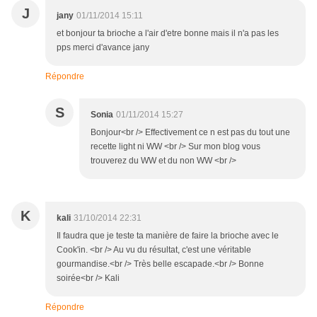
J
jany
01/11/2014 15:11
et bonjour ta brioche a l'air d'etre bonne mais il n'a pas les
pps merci d'avance jany
Répondre
S
Sonia
01/11/2014 15:27
Bonjour<br /> Effectivement ce n est pas du tout une
recette light ni WW <br /> Sur mon blog vous
trouverez du WW et du non WW <br />
K
kali
31/10/2014 22:31
Il faudra que je teste ta manière de faire la brioche avec le
Cook'in. <br /> Au vu du résultat, c'est une véritable
gourmandise.<br /> Très belle escapade.<br /> Bonne
soirée<br /> Kali
Répondre