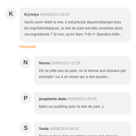
K
K@miye
06/08/2014 00:43
Après avoir retiré la mie, il est précisé &quot;mélanger tous
les ingrédients&quot;, la mie de pain est-elle comprise dans
ces ingrédients ? Si non, qu'en faire ?<br /> Question bête...
Répondre
N
Nanou
06/08/2014 15:28
On ne jette pas du pain, on le donne aux oiseaux par
exemple ! ou à un voisin qui a des poules...
P
poupinette dudu
06/08/2014 09:25
faites un pudding avec la mie de pain ;)
S
Sonia
06/08/2014 08:06