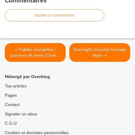
Commentaires
Ajouter un commentaire
< Poêlée courgettes /
Overnight chocolat fromage
pommes de terre (Cookeo
blanc >
ou non)
Hébergé par Overblog
Top articles
Pages
Contact
Signaler un abus
C.G.U.
Cookies et données personnelles