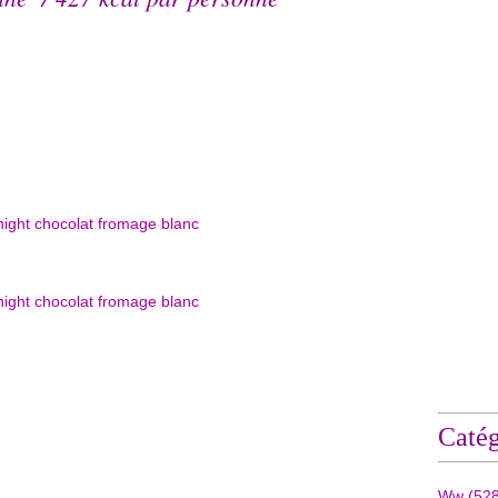
Catég
Ww
(528