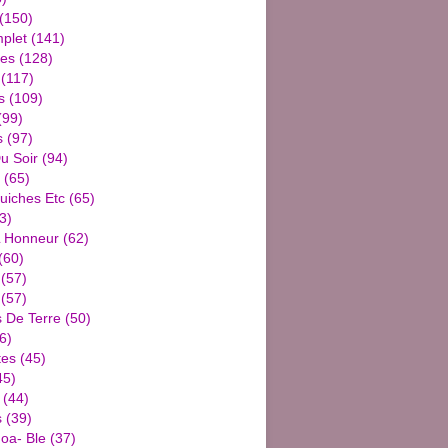
(150)
plet
(141)
ies
(128)
(117)
s
(109)
(99)
s
(97)
u Soir
(94)
(65)
uiches Etc
(65)
3)
L Honneur
(62)
(60)
(57)
(57)
De Terre
(50)
6)
tes
(45)
45)
(44)
s
(39)
oa- Ble
(37)