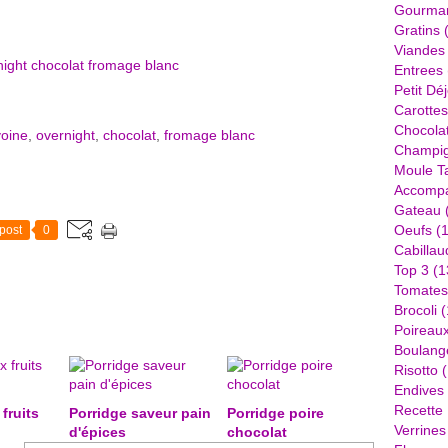
Gourma
Gratins
(
Viandes
Entrees
Petit Dé
Carottes
Chocola
voine
,
overnight
,
chocolat
,
fromage blanc
Champi
Moule Ta
Accomp
Gateau
Oeufs
(1
post
0
Cabillau
Top 3
(1
Tomates
Brocoli
(
Poireau
Boulang
Risotto
(
Endives
Recette
fruits
Porridge saveur pain
Porridge poire
Verrines
d'épices
chocolat