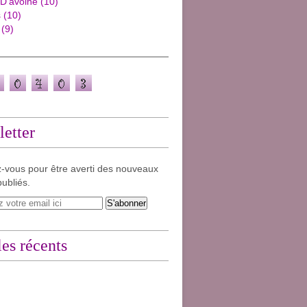
 D'avoine
(10)
s
(10)
(9)
etter
-vous pour être averti des nouveaux
publiés.
les récents