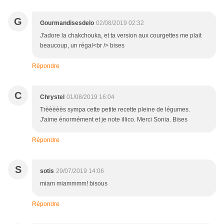
G
Gourmandisesdelo
02/08/2019 02:32
J'adore la chakchouka, et ta version aux courgettes me plait
beaucoup, un régal<br /> bises
Répondre
C
Chrystel
01/08/2019 16:04
Trèèèèès sympa cette petite recette pleine de légumes.
J'aime énormément et je note illico. Merci Sonia. Bises
Répondre
S
sotis
29/07/2019 14:06
miam miammmm! bisous
Répondre