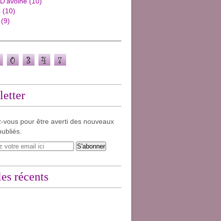
 D'avoine
(10)
s
(10)
(9)
etter
-vous pour être averti des nouveaux
publiés.
les récents