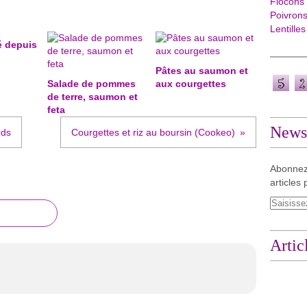
Flocons
Poivron
Lentilles
é depuis
Pâtes au saumon et
Salade de pommes
aux courgettes
de terre, saumon et
feta
Newsl
rds
Courgettes et riz au boursin (Cookeo)
Abonnez
articles 
Artic