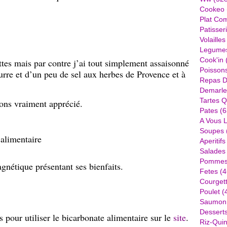
Cookeo
Plat Com
Patisser
Volailles
Legume
Cook'in
ettes mais par contre j’ai tout simplement assaisonné
Poisson
urre et d’un peu de sel aux herbes de Provence et à
Repas D
Demarle
Tartes Q
vons vraiment apprécié.
Pates
(6
A Vous 
Soupes
 alimentaire
Aperitifs
Salades
Pommes 
nétique présentant ses bienfaits.
Fetes
(4
Courget
Poulet
(
Saumon
Dessert
 pour utiliser le bicarbonate alimentaire sur le
site
.
Riz-Quin