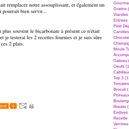
Gourma
vait remplacer notre assouplissant, et également un
Gratins
(
pourrait bien servir...
Viandes
Entrees
Petit Dé
u plus souvent le bicarbonate à présent ce n'était
Carottes
et j
e testerai les 2 recettes fournies et je suis sûre
Chocola
ces 2 plats.
Champi
Moule Ta
Accomp
Gateau
Oeufs
(1
Cabillau
Top 3
(1
Tomates
Brocoli
(
Poireau
Boulang
post
0
Risotto
(
Endives
Recette
Verrines