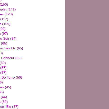
(150)
plet
(141)
ies
(128)
(117)
s
(109)
(99)
s
(97)
u Soir
(94)
(65)
uiches Etc
(65)
3)
L Honneur
(62)
(60)
(57)
(57)
De Terre
(50)
6)
tes
(45)
45)
(44)
s
(39)
oa- Ble
(37)