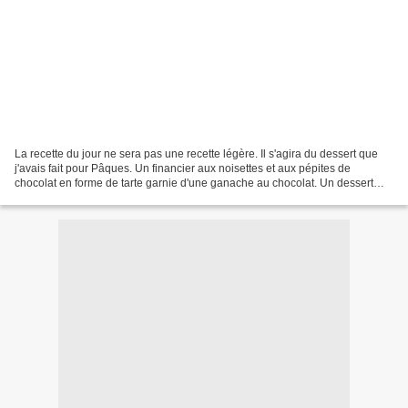
La recette du jour ne sera pas une recette légère. Il s'agira du dessert que
j'avais fait pour Pâques. Un financier aux noisettes et aux pépites de
chocolat en forme de tarte garnie d'une ganache au chocolat. Un dessert
très addictif qui devrait plaire...