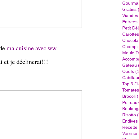
Gourma
Gratins
(
Viandes
Entrees
Petit Dé
Carottes
Chocola
de
ma cuisine avec ww
Champi
Moule Ta
Accomp
i et je déclinerai!!!
Gateau
Oeufs
(1
Cabillau
Top 3
(1
Tomates
Brocoli
(
Poireau
Boulang
Risotto
(
Endives
Recette
Verrines