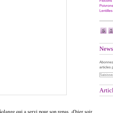
Flocons
Poivron
Lentilles
Newsl
Abonnez
articles 
Artic
Solange qui a servi pour son repas d'hier soir