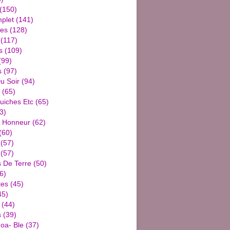
(150)
plet
(141)
ies
(128)
(117)
s
(109)
(99)
s
(97)
u Soir
(94)
(65)
uiches Etc
(65)
3)
L Honneur
(62)
(60)
(57)
(57)
De Terre
(50)
6)
tes
(45)
45)
(44)
s
(39)
oa- Ble
(37)