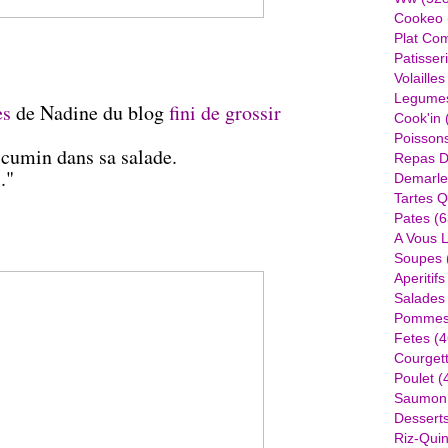
Cookeo
Plat Com
Patisser
Volailles
Legume
es
de Nadine du blog
fini de grossir
Cook'in
Poisson
u cumin dans sa salade.
Repas D
."
Demarle
Tartes Q
Pates
(6
A Vous 
Soupes
Aperitifs
Salades
Pommes 
Fetes
(4
Courget
Poulet
(
Saumon
Dessert
Riz-Quin