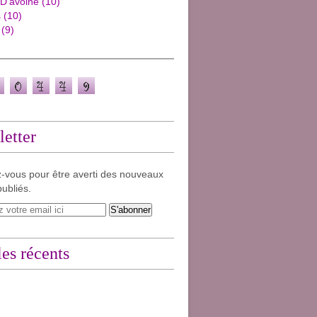
 D'avoine
(10)
s
(10)
(9)
etter
-vous pour être averti des nouveaux
publiés.
les récents